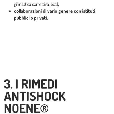
ginnastica correttiva, ect.)
;
collaborazioni di vario genere con istituti
pubblici o privati.
3. I RIMEDI
ANTISHOCK
NOENE®