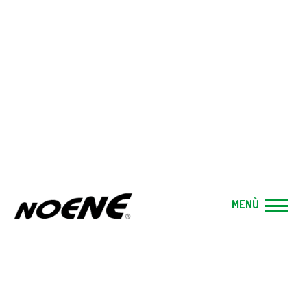
BLOG
Home
|
Blog
|
CHI È IL CHINESIOLOGO? TE LO
SPIEGHIAMO NOI…
MENÙ
Categoria:
Salute
Pubblicato il:
03 Ago, 2020
CHI È IL CHINESIOLOGO? TE LO
SPIEGHIAMO NOI…