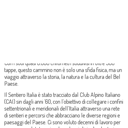
Condividi su:
Nel cuore delle Alpi italiane si snoda un percorso epico
che sfida gli escursionisti più audaci: il Sentiero Italia CAI.
Con i suoi quasi 8.000 chilometri suddivisi in oltre 500
tappe, questo cammino non è solo una sfida fisica, ma un
viaggio attraverso la storia, la natura e la cultura del Bel
Paese.
Il Sentiero Italia è stato tracciato dal Club Alpino Italiano
(CAI) sin dagli anni ’60, con l’obiettivo di collegare i confini
settentrionali e meridionali dell’Italia attraverso una rete
di sentieri e percorsi che abbracciano le diverse regioni e
paesaggi del Paese. Ci sono voluto decenni di lavoro per