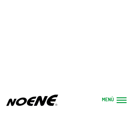
BLOG
Home
|
Blog
|
IL SENTIERO ITALIA CAI: IL CAMMINO PIÙ
LUNGO D’ITALIA
Categoria:
News
MENÙ
Pubblicato il:
17 Apr, 2025
IL SENTIERO ITALIA CAI: IL CAMMINO
PIÙ LUNGO D’ITALIA