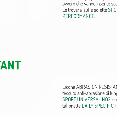
ovvero che vanno inserite sott
Le troverai sulle solette
SPO
PERFORMANCE
.
TANT
L’icona ABRASION RESISTANT i
tessuto anti-abrasione di lun
SPORT UNIVERSAL NO2
, s
tallonette
DAILY SPECIFIC 