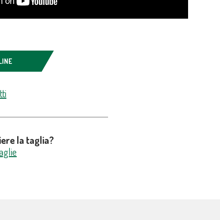
LINE
ti
ere la taglia?
aglie