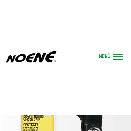
UNDER-GRIP PADEL/BEACH TENNIS
MENÙ
Home
|
Prodotti
|
Sport
|
UNDER-GRIP PADEL/BEACH
TENNIS