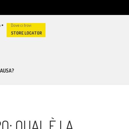
STORE LOCATOR
CAUSA?
O: QUAL È LA