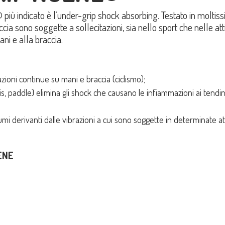
più indicato è l’under-grip shock absorbing. Testato in molti
ccia sono soggette a sollecitazioni, sia nello sport che nelle atti
ni e alla braccia.
zioni continue su mani e braccia (ciclismo);
is, paddle) elimina gli shock che causano le infiammazioni ai tend
i derivanti dalle vibrazioni a cui sono soggette in determinate atti
OENE