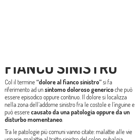
Condividi su:
1. IL DOLORE AL
FIANCO SINISTRO
Col il termine
“dolore al fianco sinistro”
si fa
riferimento ad un
sintomo doloroso generico
che può
essere episodico oppure continuo. Il dolore si localizza
nella zona dell’addome sinistro fra le costole e l’inguine e
può essere
causato da una patologia
oppure da un
disturbo momentaneo
.
Tra le patologie più comuni vanno citate: malattie alle vie
urinarie, malattie al tratto sinistro del colon, pubalgia,