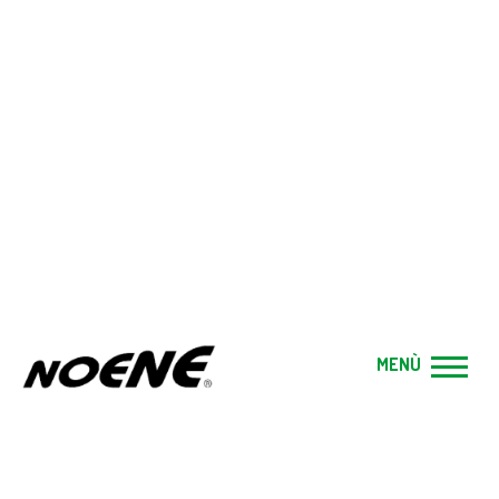
BLOG
Home
|
Blog
|
SPESSO AVVERTI UN DOLORE AL FIANCO
SINISTRO: QUAL È LA CAUSA?
Categoria:
Salute
MENÙ
Pubblicato il:
04 Feb, 2020
SPESSO AVVERTI UN DOLORE AL
FIANCO SINISTRO: QUAL È LA CAUSA?