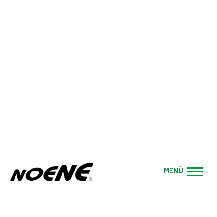
BLOG
Home
|
Blog
|
TENDINITE AI PERONEI: CAUSE, SINTOMI
E RIMEDI
Categoria:
Salute
MENÙ
Pubblicato il:
14 Set, 2020
TENDINITE AI PERONEI: CAUSE,
SINTOMI E RIMEDI