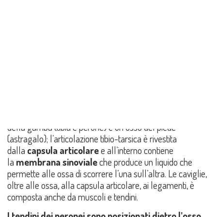
Condividi su:
LA PATOLOGIA
La caviglia collega la gamba e il piede, comprende
l’articolazione tibio-tarsica che è situata fra le due ossa
della gamba (tibia e perone) e un osso del piede
(astragalo); l’articolazione tibio-tarsica è rivestita
dalla
capsula articolare
e all’interno contiene
la
membrana sinoviale
che produce un liquido che
permette alle ossa di scorrere l’una sull’altra. Le caviglie,
oltre alle ossa, alla capsula articolare, ai legamenti, è
composta anche da muscoli e tendini.
I tendini dei peronei sono posizionati dietro l’osso